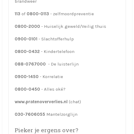
brandweer
113
of
0800-0113
- zelfmoordpreventie
0800-2000
-
Huiselijk geweld/Veilig thuis
0900-0101
- Slachtofferhulp
0800-0432
- Kindertelefoon
088-0767000
- De luisterlijn
0900-1450
- Korrelatie
0800-0450
- Alles oké?
www.pratenoververlies.nl
(chat)
030-7606055
Mantelzorglijn
Pieker je ergens over?