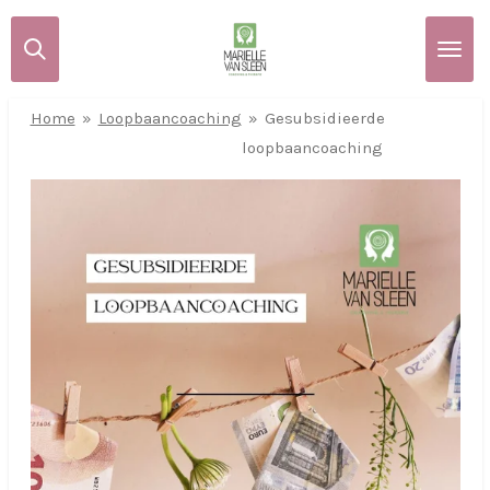
Ga
direct
naar
de
Home
»
Loopbaancoaching
»
Gesubsidieerde
hoofdinhoud
loopbaancoaching