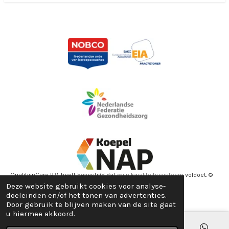
QualityinCare B.V. heeft bevestigd dat
mijn kwaliteitssysteem
voldoet. ©
Deze website gebruikt cookies voor analyse-
2022 - 2026 Marielle van Sleen Coaching & Therapie
doeleinden en/of het tonen van advertenties.
Powered by
JouwWeb
Door gebruik te blijven maken van de site gaat
u hiermee akkoord.