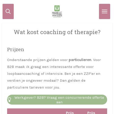
Ga
direct
naar
de
Wat kost coaching of therapie?
hoofdinhoud
Prijzen
Onderstaande prijzen gelden voor
particulieren
. Voor
B2B maak ik graag een interessante offerte voor
loopbaancoaching of intervisie. Ben je een ZZP'er en
verdien je ongeveer modaal? Dan gelden de
particuliere tarieven voor jou.
Werkgever? B2B? Vraag een concurrerende offerte
aan
Prijs
Prijs