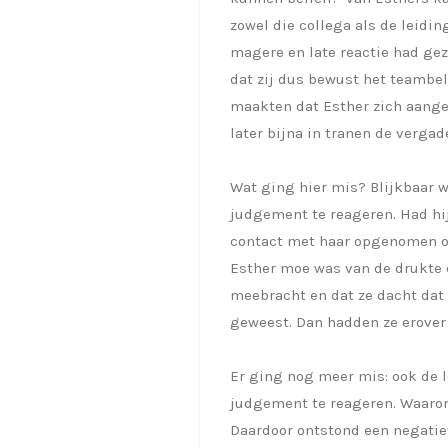
zowel die collega als de leidin
magere en late reactie had gez
dat zij dus bewust het teambe
maakten dat Esther zich aangev
later bijna in tranen de vergade
Wat ging hier mis? Blijkbaar w
judgement te reageren. Had hij
contact met haar opgenomen om
Esther moe was van de drukte 
meebracht en dat ze dacht dat
geweest. Dan hadden ze erover 
Er ging nog meer mis: ook de l
judgement te reageren. Waaro
Daardoor ontstond een negatie