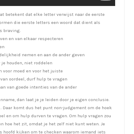
t betekent dat elke letter verwijst naar de eerste
ormen die eerste letters een woord dat dient als
us
braving
.
ven en van elkaar respecteren
men
rdelijkheid nemen en aan de ander geven
 je houden, niet roddelen
zen voor moed en voor het juiste
van oordeel, durf hulp te vragen
aan van goede intenties van de ander
anname, dan laat je je leiden door je eigen conclusie.
eel. Daar komt dus het punt non-judgement om de hoek
deel en om hulp durven te vragen. Om hulp vragen zou
 hoe het zit, omdat je het zelf niet kunt weten. Je
s hoofd kijken om te checken waarom iemand iets