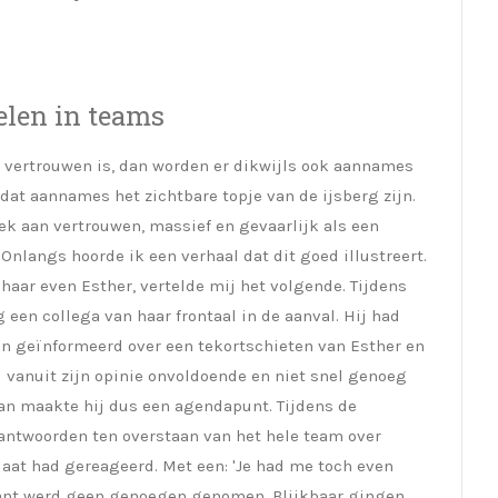
len in teams
n vertrouwen is, dan worden er dikwijls ook aannames
at aannames het zichtbare topje van de ijsberg zijn.
rek aan vertrouwen, massief en gevaarlijk als een
Onlangs hoorde ik een verhaal dat dit goed illustreert.
haar even Esther, vertelde mij het volgende. Tijdens
een collega van haar frontaal in de aanval. Hij had
n geïnformeerd over een tekortschieten van Esther en
 vanuit zijn opinie onvoldoende en niet snel genoeg
van maakte hij dus een agendapunt. Tijdens de
rantwoorden ten overstaan van het hele team over
aat had gereageerd. Met een: 'Je had me toch even
kant werd geen genoegen genomen. Blijkbaar gingen