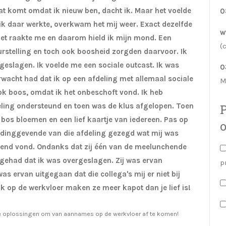
dat komt omdat ik nieuw ben, dacht ik. Maar het voelde
0
 ik daar werkte, overkwam het mij weer. Exact dezelfde
w
Het raakte me en daarom hield ik mijn mond. Een
(
rstelling en toch ook boosheid zorgden daarvoor. Ik
eslagen. Ik voelde me een sociale outcast. Ik was
0
rwacht had dat ik op een afdeling met allemaal sociale
M
k boos, omdat ik het onbeschoft vond. Ik heb
P
eling ondersteund en toen was de klus afgelopen. Toen
 bos bloemen en een lief kaartje van iedereen. Pas op
idinggevende van die afdeling gezegd wat mij was
lend vond. Ondanks dat zij één van de meelunchende
orgehad dat ik was overgeslagen. Zij was ervan
p
was ervan uitgegaan dat die collega's mij er niet bij
 op de werkvloer maken ze meer kapot dan je lief is!
me oplossingen om van aannames op de werkvloer af te komen!