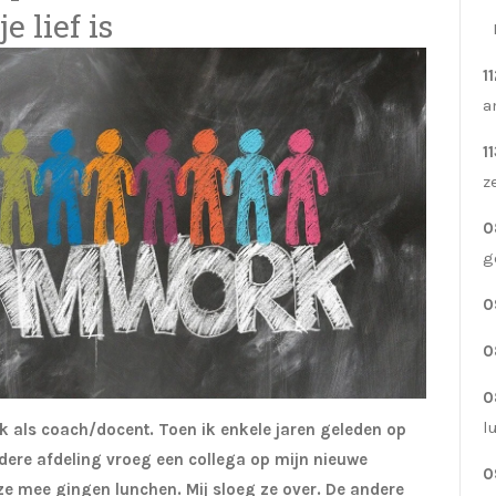
 lief is
1
a
1
z
0
g
0
0
0
l
ik als coach/docent. Toen ik enkele jaren geleden op
andere afdeling vroeg een collega op mijn nieuwe
0
 ze mee gingen lunchen. Mij sloeg ze over. De andere