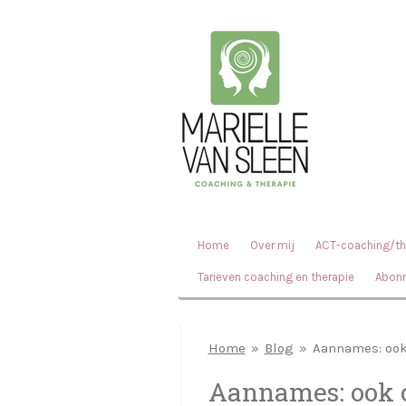
Ga
direct
naar
de
hoofdinhoud
Home
Over mij
ACT-coaching/th
Tarieven coaching en therapie
Abon
Home
»
Blog
»
Aannames: ook 
Aannames: ook 