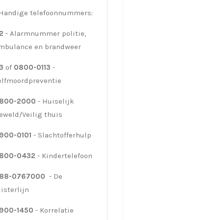
Handige telefoonnummers:
12
- Alarmnummer politie,
mbulance en brandweer
13
of
0800-0113
-
elfmoordpreventie
800-2000
-
Huiselijk
eweld/Veilig thuis
900-0101
- Slachtofferhulp
800-0432
- Kindertelefoon
88-0767000
- De
uisterlijn
900-1450
- Korrelatie