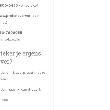
800-0450
- Alles oké?
ww.pratenoververlies.nl
chat)
30-7606055
antelzorglijn
ieker je ergens
over?
Ja, en ik zou graag met je
raten.
Ja, maar ik kan dit zelf.
Nee.