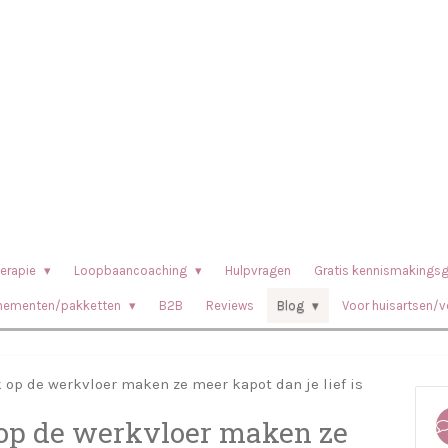
erapie
Loopbaancoaching
Hulpvragen
Gratis kennismakings
nementen/pakketten
B2B
Reviews
Blog
Voor huisartsen/v
op de werkvloer maken ze meer kapot dan je lief is
op de werkvloer maken ze