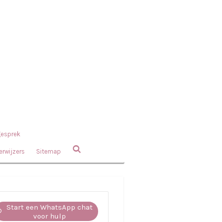
gesprek
erwijzers
Sitemap
Start een WhatsApp chat
voor hulp