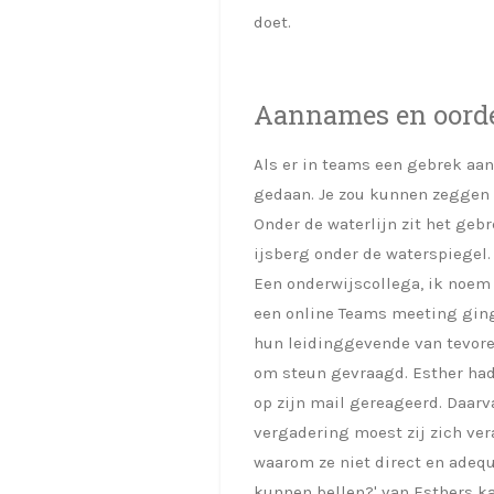
doet.
Aannames en oorde
Als er in teams een gebrek aa
gedaan. Je zou kunnen zeggen d
Onder de waterlijn zit het geb
ijsberg onder de waterspiegel. 
Een onderwijscollega, ik noem 
een online Teams meeting ging 
hun leidinggevende van tevore
om steun gevraagd. Esther had
op zijn mail gereageerd. Daar
vergadering moest zij zich ve
waarom ze niet direct en adequ
kunnen bellen?' van Esthers 