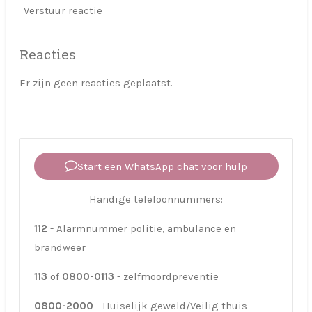
Verstuur reactie
Reacties
Er zijn geen reacties geplaatst.
Start een WhatsApp chat voor hulp
Handige telefoonnummers:
112
- Alarmnummer politie, ambulance en
brandweer
113
of
0800-0113
- zelfmoordpreventie
0800-2000
-
Huiselijk geweld/Veilig thuis