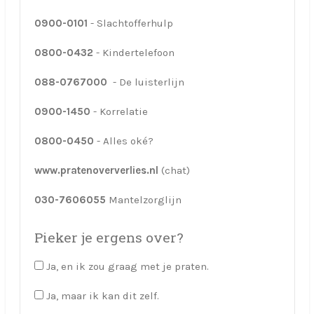
0900-0101
- Slachtofferhulp
0800-0432
- Kindertelefoon
088-0767000
- De luisterlijn
0900-1450
- Korrelatie
0800-0450
- Alles oké?
www.pratenoververlies.nl
(chat)
030-7606055
Mantelzorglijn
Pieker je ergens over?
Ja, en ik zou graag met je praten.
Ja, maar ik kan dit zelf.